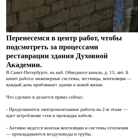
Перенесемся в центр работ, чтобы
подсмотреть за процессами
Проекты
реставрации здания Духовной
Услуги
Академии.
События
О компании
В Санкт-Петербурге, на наб. Обводного канала, д. 13, лит. Б
© 2007–2026
кипит работа: инженерные системы, лестницы, вентиляция —
ООО «Группа Спектр»
Контакты
каждый день приближает здание к новой жизни.
Политика
конфиденциальности
Что сделано и делается прямо сейчас:
+7 (8112) 72-72-
- Продолжаются электромонтажные работы на 2-м этаже —
01
идет штробление стен и прокладка кабеля.
+7 (812) 448-55-
31
сайт
spectr@gpspectr.ru
построен
- Активно ведется монтаж вентиляции и системы отопления
в
Support
странца в vk
— прокладываются воздуховоды и трубы.