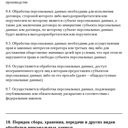
производстве.
9.4. Обработка персональных данных необходима для исполнения
договора, стороной которого либо выгодоприобретателем или
Проекты
поручителем по которому является субъект персональных данных, а
Услуги
также для заключения договора по инициативе субъекта персональных
События
данных или договора, по которому субъект персональных данных
будет являться выгодоприобретателем или поручителем.
О компании
© 2007–2026
ООО «Группа Спектр»
Контакты
9.5. Обработка персональных данных необходима для осуществления
Политика
прав и законных интересов оператора или третьих лиц либо для
конфиденциальности
достижения общественно значимых целей при условии, что при этом не
нарушаются права и свободы субъекта персональных данных.
9.6. Осуществляется обработка персональных данных, доступ
+7 (8112) 72-72-
неограниченного круга лиц к которым предоставлен субъектом
01
+7 (812) 448-55-
персональных данных либо по его просьбе (далее – общедоступные
персональные данные).
31
сайт
spectr@gpspectr.ru
построен
9.7. Осуществляется обработка персональных данных, подлежащих
в
Support
странца в vk
опубликованию или обязательному раскрытию в соответствии с
федеральным законом.
10. Порядок сбора, хранения, передачи и других видов
обработки персональных данных