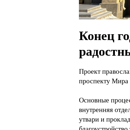
Конец г
радостн
Проект правосла
проспекту Мира 
Основные процес
внутренняя отде
утвари и прокла
благоустройство