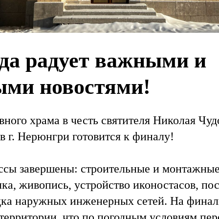
ода радует важными и
ыми новостями!
вного храма в честь святителя Николая Чуд
в г. Нерюнгри готовится к финалу!
сы завершены: строительные и монтажные
лка, живопись, устройство иконостасов, по
дка наружных инженерных сетей. На финал
 территории, что по погодным условиям пер