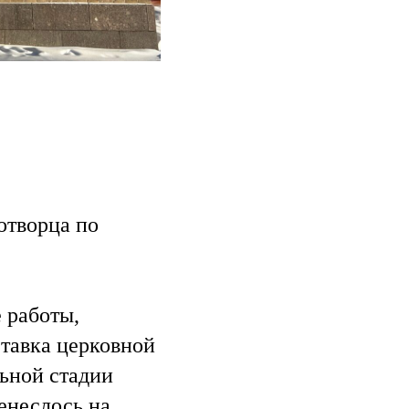
отворца по
 работы,
ставка церковной
ьной стадии
енеслось на