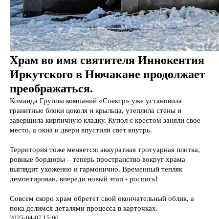
О компании
© 2007–2026
ООО «Группа Спектр»
Контакты
Политика
конфиденциальности
Храм во имя святителя Иннокентия
+7 (8112) 72-72-
01
Иркутского в Нючакане продолжает
+7 (812) 448-55-
31
преображаться.
сайт
spectr@gpspectr.ru
построен
Команда Группы компаний «Спектр» уже установила
в
Support
странца в vk
гранитные блоки цоколя и крыльца, утеплила стены и
завершила кирпичную кладку. Купол с крестом заняли свое
место, а окна и двери впустили свет внутрь.
Территория тоже меняется: аккуратная тротуарная плитка,
ровные бордюры – теперь пространство вокруг храма
выглядит ухоженно и гармонично. Временный тепляк
демонтирован, впереди новый этап - роспись!
Совсем скоро храм обретет свой окончательный облик, а
пока делимся деталями процесса в карточках.
2025-04-07 15:00