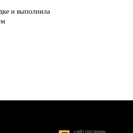
дке и выполнила
ем
сайт построен