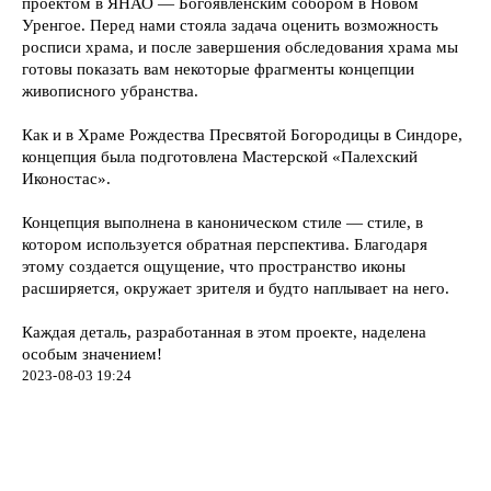
проектом в ЯНАО — Богоявленским собором в Новом
Проекты
Уренгое. Перед нами стояла задача оценить возможность
Услуги
росписи храма, и после завершения обследования храма мы
События
готовы показать вам некоторые фрагменты концепции
О компании
© 2007–2026
живописного убранства.
ООО «Группа Спектр»
Контакты
Политика
Как и в Храме Рождества Пресвятой Богородицы в Синдоре,
конфиденциальности
концепция была подготовлена Мастерской «Палехский
Иконостас».
+7 (8112) 72-72-
01
Концепция выполнена в каноническом стиле — стиле, в
+7 (812) 448-55-
котором используется обратная перспектива. Благодаря
31
сайт
spectr@gpspectr.ru
этому создается ощущение, что пространство иконы
построен
расширяется, окружает зрителя и будто наплывает на него.
в
Support
странца в vk
Каждая деталь, разработанная в этом проекте, наделена
особым значением!
2023-08-03 19:24